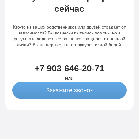
сейчас
Сбор
анализов
анализов
Отслеживание
Кто-то из ваших родственников или друзей страдает от
Отслеживание
динамики
зависимости? Вы всячески пытались помочь, но в
результате человек все равно возвращался к прошлой
динамики
от 3-х
жизни? Вы не первые, кто столкнулся с этой бедой.
от 3-х
капельниц
капельниц
в
+7 903 646-20-71
в день
день
или
Закажите звонок
Записаться
Записаться