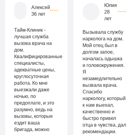
Все
Юлия
Алексей
28
опции
36 лет
лет
9
«Бюджетно»
Оптимальный
990
Тайм-Клиник -
Вызывала службу
Индивидуальная
руб
лучшая служба
нарколога на дом.
вызова врача на
Мой отец был в
2-х местная
терапия
дом.
долгом запое,
палата
Квалифицированные
Работа
началась одышка
специалисты,
Все
и головокружения.
с
адекватные цены,
Я
опции
круглосуточная
незамедлительно
психологом
работа. Ко мне
вызвала врача.
«Стандарт»
выезжали даже
Усиленная
Спасибо
ночью, по
Индивидуальная
наркологу, который
детоксикация
предоплате, и это
к нам выехал,
терапия
разумно, ведь на
качественно и
Гарантия
вызовы, которые
быстро привел
Усиленная
ездит ваша
длительной
отца в чувства, дал
бригада, можно
детоксикация
рекомендации.