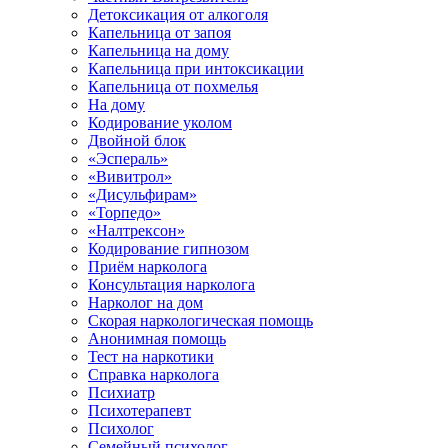
Детоксикация от алкоголя
Капельница от запоя
Капельница на дому
Капельница при интоксикации
Капельница от похмелья
На дому
Кодирование уколом
Двойной блок
«Эспераль»
«Вивитрол»
«Дисульфирам»
«Торпедо»
«Налтрексон»
Кодирование гипнозом
Приём нарколога
Консультация нарколога
Нарколог на дом
Скорая наркологическая помощь
Анонимная помощь
Тест на наркотики
Справка нарколога
Психиатр
Психотерапевт
Психолог
Семейный психолог