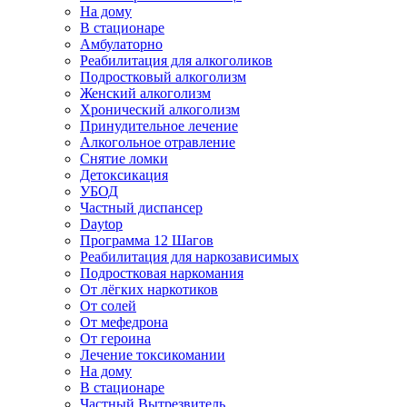
На дому
В стационаре
Амбулаторно
Реабилитация для алкоголиков
Подростковый алкоголизм
Женский алкоголизм
Хронический алкоголизм
Принудительное лечение
Алкогольное отравление
Снятие ломки
Детоксикация
УБОД
Частный диспансер
Daytop
Программа 12 Шагов
Реабилитация для наркозависимых
Подростковая наркомания
От лёгких наркотиков
От солей
От мефедрона
От героина
Лечение токсикомании
На дому
В стационаре
Частный Вытрезвитель