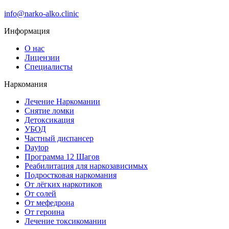
info@narko-alko.clinic
Информация
О нас
Лицензии
Специалисты
Наркомания
Лечение Наркомании
Снятие ломки
Детоксикация
УБОД
Частный диспансер
Daytop
Программа 12 Шагов
Реабилитация для наркозависимых
Подростковая наркомания
От лёгких наркотиков
От солей
От мефедрона
От героина
Лечение токсикомании