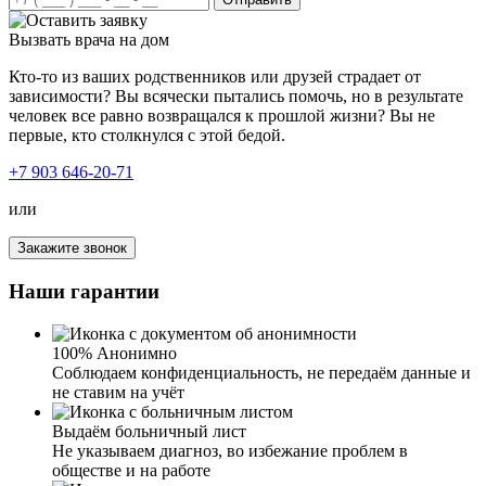
Вызвать врача на дом
Кто-то из ваших родственников или друзей страдает от
зависимости? Вы всячески пытались помочь, но в результате
человек все равно возвращался к прошлой жизни? Вы не
первые, кто столкнулся с этой бедой.
+7 903 646-20-71
или
Закажите звонок
Я очень доволен результатами лечения наркомании в
Наши гарантии
наркоцентре . Зависимость оказалась слишком сильной,
и я подозревал, что ничего не сможет мне помочь. Но
благодаря профессиональной команде специалистов и
программе, я смог преодолеть свою зависимость
100% Анонимно
полностью. Мне предоставили все необходимые
Соблюдаем конфиденциальность, не передаём данные и
ресурсы и поддержку во время стационарного лечения.
не ставим на учёт
Я нашел в себе силы бороться с желаниями и научился
здоровому образу жизни. Теперь я чувствую себя
Выдаём больничный лист
свободным от наркотиков и готов начать новую главу в
Не указываем диагноз, во избежание проблем в
своей жизни. Я рекомендую клинику всем, кто ищет
обществе и на работе