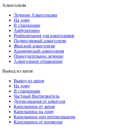
Алкоголизм
Лечение Алкоголизма
На дому
В стационаре
Амбулаторно
Реабилитация для алкоголиков
Подростковый алкоголизм
Женский алкоголизм
Хронический алкоголизм
Принудительное лечение
Алкогольное отравление
Вывод из запоя
Вывод из запоя
На дому
В стационаре
Частный Вытрезвитель
Детоксикация от алкоголя
Капельница от запоя
Капельница на дому
Капельница при интоксикации
Капельница от похмелья